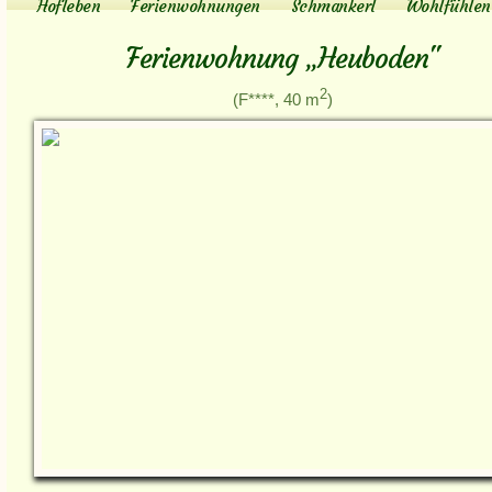
Hofleben
Ferienwohnungen
Schmankerl
Wohlfühlen
Ferienwohnung „Heuboden"
2
(F****, 40 m
)