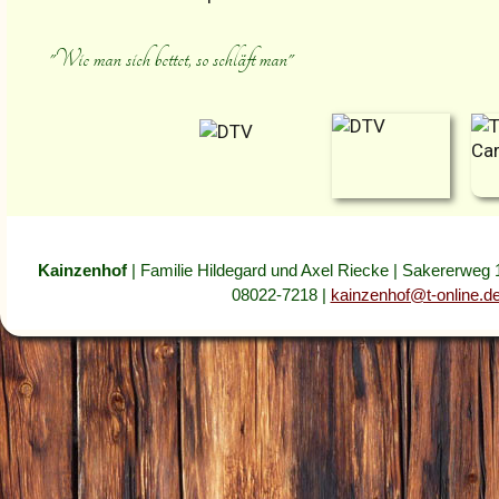
"Wie man sich bettet, so schläft man"
Kainzenhof
|
Familie
Hildegard und Axel Riecke
| Sakererweg 1
08022-7218 |
kainzenhof@t-online.d